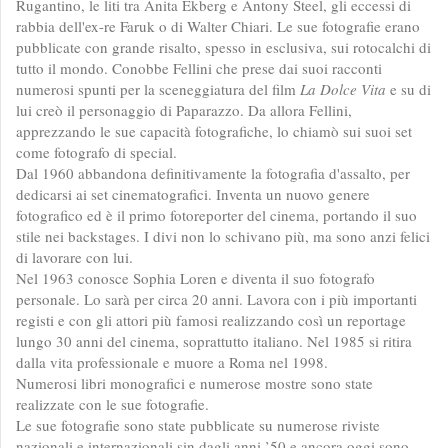
Rugantino, le liti tra Anita Ekberg e Antony Steel, gli eccessi di
rabbia dell'ex-re Faruk o di Walter Chiari. Le sue fotografie erano
pubblicate con grande risalto, spesso in esclusiva, sui rotocalchi di
tutto il mondo. Conobbe Fellini che prese dai suoi racconti
numerosi spunti per la sceneggiatura del film
La Dolce Vita
e su di
lui creò il personaggio di Paparazzo. Da allora Fellini,
apprezzando le sue capacità fotografiche, lo chiamò sui suoi set
come fotografo di special.
Dal 1960 abbandona definitivamente la fotografia d'assalto, per
dedicarsi ai set cinematografici. Inventa un nuovo genere
fotografico ed è il primo fotoreporter del cinema, portando il suo
stile nei backstages. I divi non lo schivano più, ma sono anzi felici
di lavorare con lui.
Nel 1963 conosce Sophia Loren e diventa il suo fotografo
personale. Lo sarà per circa 20 anni. Lavora con i più importanti
registi e con gli attori più famosi realizzando così un reportage
lungo 30 anni del cinema, soprattutto italiano. Nel 1985 si ritira
dalla vita professionale e muore a Roma nel 1998.
Numerosi libri monografici e numerose mostre sono state
realizzate con le sue fotografie.
Le sue fotografie sono state pubblicate su numerose riviste
nazionali e internazionali sin dagli anni ’50 e ancora oggi sono