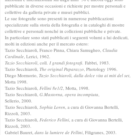
pubblicate in diverse occasioni e richieste per mostre personali e
collettive da galleria private e musei pubblici.
Le sue fotografie sono presenti in numerose pubblicazioni
specializzate sulla storia della fotografia e in cataloghi di mostre
collettive e personali nonché in collezioni pubbliche e private.
In particolare sono stati pubblicati i seguenti volumi a lui dedicati,
molti in edizioni anche per il mercato estero:
Tazio Secchiaroli, Franco Pinna, Chiara Samugheo,
Claudia
Cardinale
, Lerici, 1962.
Tazio Secchiaroli
, coll.
I grandi fotografi.
Fabbri, 1983.
Tazio Secchiaroli,
The original Paparazzo
, Photology 1996.
Diego Mormorio,
Tazio Secchiaroli, dalla dolce vita ai miti del set
,
Motta 1998.
Tazio Secchiaroli,
Fellini 8e1/2
, Motta, 1998.
Tazio Secchiaroli,
G.Mastorna, opera incompiuta
,
Sellerio, 2000.
Tazio Secchiaroli,
Sophia Loren
, a cura di Giovanna Bertelli,
Rizzoli, 2003.
Tazio Secchiaroli,
Federico Fellini
, a cura di Giovanna Bertelli,
Rizzoli, 2003.
Gabriel Bauret,
dans la lumiere de Fellini
, Filigranes, 2003.